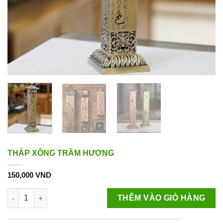
THÁP XÔNG TRẦM HƯƠNG
150,000
VND
THÁP XÔNG TRẦM HƯƠNG số lượng
THÊM VÀO GIỎ HÀNG