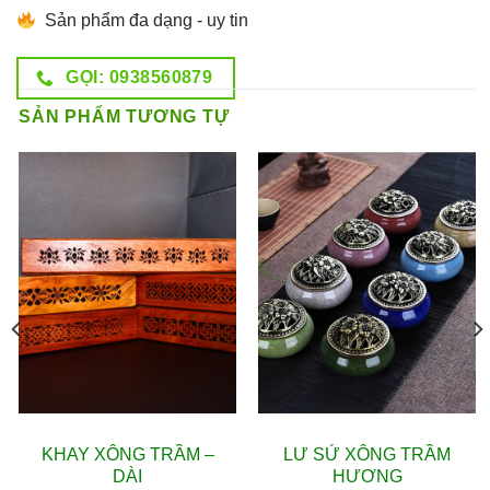
Sản phẩm đa dạng - uy tin
GỌI: 0938560879
SẢN PHẨM TƯƠNG TỰ
PHỤ KIỆN
PHỤ KIỆN
KHAY XÔNG TRẦM –
LƯ SỨ XÔNG TRẦM
DÀI
HƯƠNG