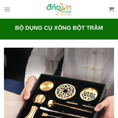
Skip
to
content
BỘ DỤNG CỤ XÔNG BỘT TRẦM