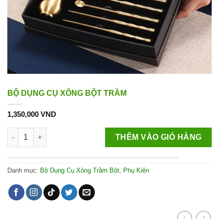
BỘ DỤNG CỤ XÔNG BỘT TRẦM
1,350,000
VND
BỘ DỤNG CỤ XÔNG BỘT TRẦM số lượng
THÊM VÀO GIỎ HÀNG
Danh mục:
Bộ Dụng Cụ Xông Trầm Bột
,
Phụ Kiện