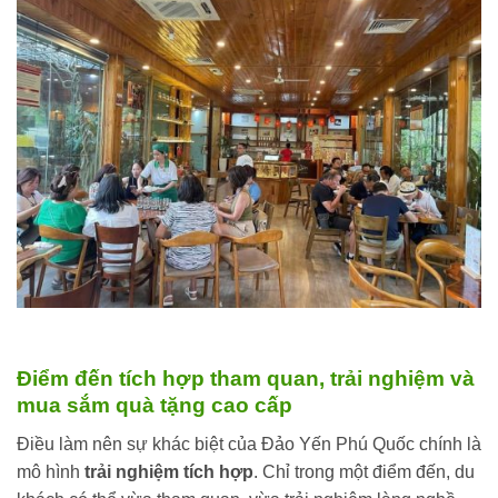
Điểm đến tích hợp tham quan, trải nghiệm và
mua sắm quà tặng cao cấp
Điều làm nên sự khác biệt của Đảo Yến Phú Quốc chính là
mô hình
trải nghiệm tích hợp
. Chỉ trong một điểm đến, du