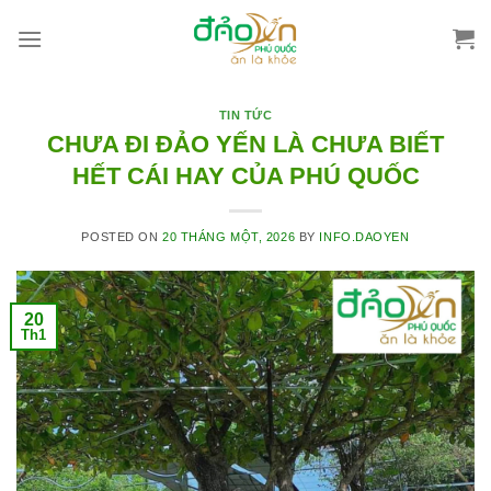
Skip
to
content
TIN TỨC
CHƯA ĐI ĐẢO YẾN LÀ CHƯA BIẾT
HẾT CÁI HAY CỦA PHÚ QUỐC
POSTED ON
20 THÁNG MỘT, 2026
BY
INFO.DAOYEN
20
Th1