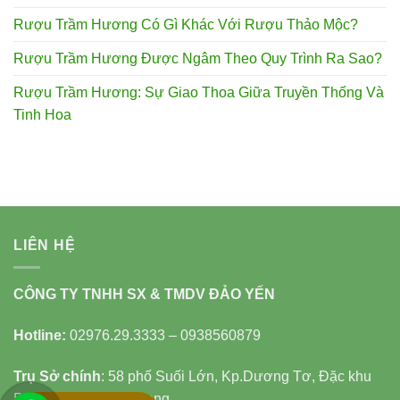
Rượu Trầm Hương Có Gì Khác Với Rượu Thảo Mộc?
Rượu Trầm Hương Được Ngâm Theo Quy Trình Ra Sao?
Rượu Trầm Hương: Sự Giao Thoa Giữa Truyền Thống Và
Tinh Hoa
LIÊN HỆ
CÔNG TY TNHH SX & TMDV ĐẢO YẾN
Hotline:
02976.29.3333 – 0938560879
Trụ Sở chính
: 58 phố Suối Lớn, Kp.Dương Tơ, Đặc khu
Phú Quốc, tỉnh An Giang