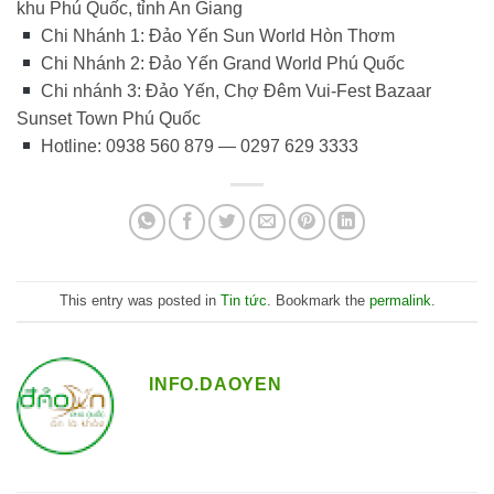
khu Phú Quốc, tỉnh An Giang
Chi Nhánh 1: Đảo Yến Sun World Hòn Thơm
Chi Nhánh 2: Đảo Yến Grand World Phú Quốc
Chi nhánh 3: Đảo Yến, Chợ Đêm Vui-Fest Bazaar
Sunset Town Phú Quốc
Hotline: 0938 560 879 — 0297 629 3333
This entry was posted in
Tin tức
. Bookmark the
permalink
.
INFO.DAOYEN