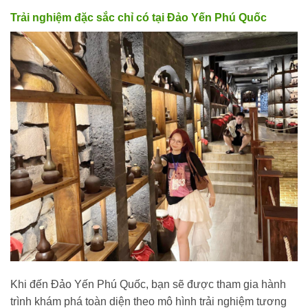
Trải nghiệm đặc sắc chỉ có tại Đảo Yến Phú Quốc
Khi đến Đảo Yến Phú Quốc, bạn sẽ được tham gia hành
trình khám phá toàn diện theo mô hình trải nghiệm tương