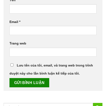
Tên
*
Email
*
Trang web
Lưu tên của tôi, email, và trang web trong trình
duyệt này cho lần bình luận kế tiếp của tôi.