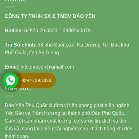
CÔNG TY TNHH SX & TMDV ĐẢO YẾN
Hotline:
02976.29.3333 – 0938560879
Trụ Sở chính
: 58 phố Suối Lớn, Kp.Dương Tơ, Đặc khu
Phú Quốc, tỉnh An Giang
Email:
Info.daoyen@gmail.com
02976.29.3333
LĨNH VỰC
Đảo Yến Phú Quốc là đơn vị tiên phong phát triển ngành
Yến Sào và Trầm Hương tại thành phố Đảo Phú Quốc.
Cam kết sản phẩm chất lượng, cơ sở uy tín, dịch vụ tận
tâm và mang lại nhiều trải nghiệm cho khách hàng khi đến
tham quan.