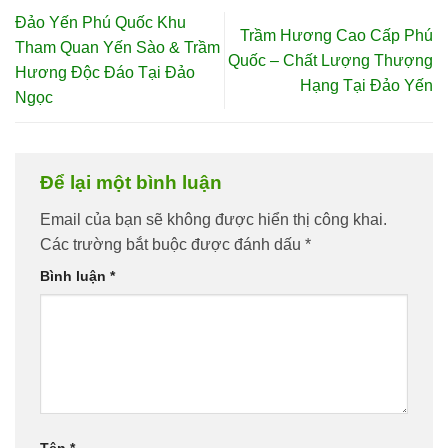
Đảo Yến Phú Quốc Khu
Trầm Hương Cao Cấp Phú
Tham Quan Yến Sào & Trầm
Quốc – Chất Lượng Thượng
Hương Độc Đáo Tại Đảo
Hạng Tại Đảo Yến
Ngọc
Để lại một bình luận
Email của bạn sẽ không được hiển thị công khai.
Các trường bắt buộc được đánh dấu
*
Bình luận
*