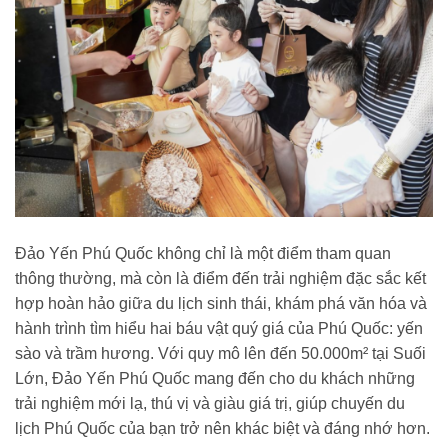
Đảo Yến Phú Quốc không chỉ là một điểm tham quan
thông thường, mà còn là điểm đến trải nghiệm đặc sắc kết
hợp hoàn hảo giữa du lịch sinh thái, khám phá văn hóa và
hành trình tìm hiểu hai báu vật quý giá của Phú Quốc: yến
sào và trầm hương. Với quy mô lên đến 50.000m² tại Suối
Lớn, Đảo Yến Phú Quốc mang đến cho du khách những
trải nghiệm mới lạ, thú vị và giàu giá trị, giúp chuyến du
lịch Phú Quốc của bạn trở nên khác biệt và đáng nhớ hơn.