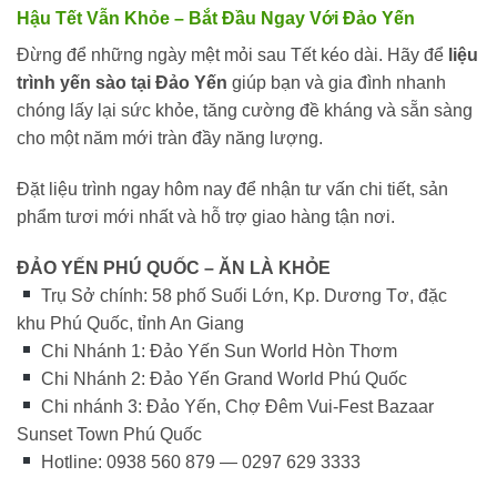
Hậu Tết Vẫn Khỏe – Bắt Đầu Ngay Với Đảo Yến
Đừng để những ngày mệt mỏi sau Tết kéo dài. Hãy để
liệu
trình yến sào tại Đảo Yến
giúp bạn và gia đình nhanh
chóng lấy lại sức khỏe, tăng cường đề kháng và sẵn sàng
cho một năm mới tràn đầy năng lượng.
Đặt liệu trình ngay hôm nay để nhận tư vấn chi tiết, sản
phẩm tươi mới nhất và hỗ trợ giao hàng tận nơi.
ĐẢO YẾN PHÚ QUỐC – ĂN LÀ KHỎE
Trụ Sở chính: 58 phố Suối Lớn, Kp. Dương Tơ, đặc
khu Phú Quốc, tỉnh An Giang
Chi Nhánh 1: Đảo Yến Sun World Hòn Thơm
Chi Nhánh 2: Đảo Yến Grand World Phú Quốc
Chi nhánh 3: Đảo Yến, Chợ Đêm Vui-Fest Bazaar
Sunset Town Phú Quốc
Hotline: 0938 560 879 — 0297 629 3333