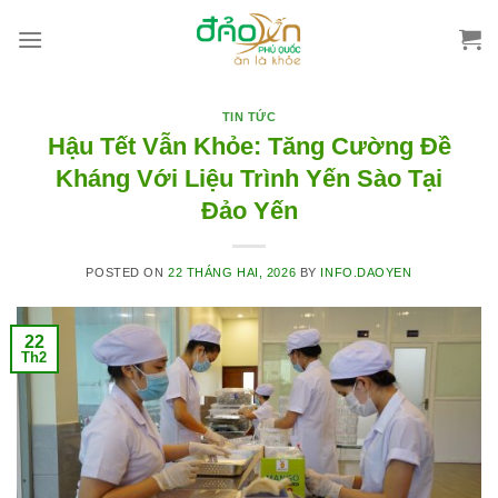
Skip
to
content
TIN TỨC
Hậu Tết Vẫn Khỏe: Tăng Cường Đề
Kháng Với Liệu Trình Yến Sào Tại
Đảo Yến
POSTED ON
22 THÁNG HAI, 2026
BY
INFO.DAOYEN
22
Th2