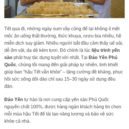
Tết qua đi, những ngày sum vầy cũng để lại không ít mệt
mỏi: ăn uống thất thường, thức khuya, rượu bia nhiều, hệ
miễn dịch suy giảm. Nhiều người bắt đầu cảm thấy uể oải,
dễ ốm vặt, da dẻ kém tươi. Đó chính là lúc
liệu trình yến
sào
phát huy tác dụng tuyệt vời nhất. Tại
Đảo Yến Phú
Quốc
, chúng tôi mang đến giải pháp tự nhiên, tinh khiết
giúp bạn “hậu Tết vẫn khỏe” – tăng cường đề kháng, phục
hồi sức sống dồi dào chỉ sau 15–30 ngày sử dụng đều
đặn.
Đảo Yến
tự hào là nơi cung cấp yến sào Phú Quốc
nguyên chất 100%, được hàng ngàn khách hàng tin chọn
mỗi mùa hậu Tết để tái tạo năng lượng và bảo vệ sức
khỏe cả nhà.