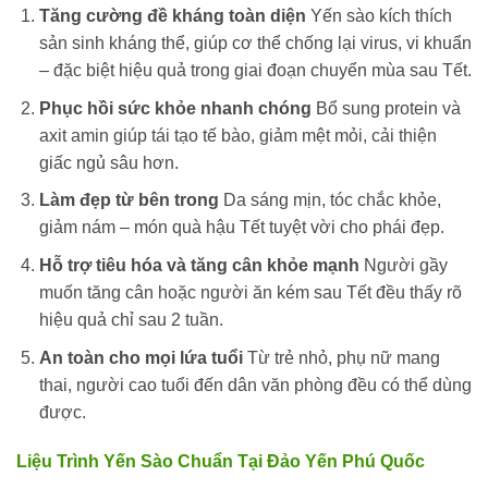
Tăng cường đề kháng toàn diện
Yến sào kích thích
sản sinh kháng thể, giúp cơ thể chống lại virus, vi khuẩn
– đặc biệt hiệu quả trong giai đoạn chuyển mùa sau Tết.
Phục hồi sức khỏe nhanh chóng
Bổ sung protein và
axit amin giúp tái tạo tế bào, giảm mệt mỏi, cải thiện
giấc ngủ sâu hơn.
Làm đẹp từ bên trong
Da sáng mịn, tóc chắc khỏe,
giảm nám – món quà hậu Tết tuyệt vời cho phái đẹp.
Hỗ trợ tiêu hóa và tăng cân khỏe mạnh
Người gầy
muốn tăng cân hoặc người ăn kém sau Tết đều thấy rõ
hiệu quả chỉ sau 2 tuần.
An toàn cho mọi lứa tuổi
Từ trẻ nhỏ, phụ nữ mang
thai, người cao tuổi đến dân văn phòng đều có thể dùng
được.
Liệu Trình Yến Sào Chuẩn Tại Đảo Yến Phú Quốc