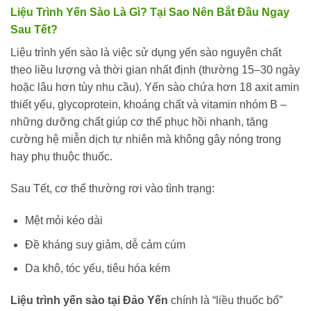
Liệu Trình Yến Sào Là Gì? Tại Sao Nên Bắt Đầu Ngay
Sau Tết?
Liệu trình yến sào là việc sử dụng yến sào nguyên chất
theo liều lượng và thời gian nhất định (thường 15–30 ngày
hoặc lâu hơn tùy nhu cầu). Yến sào chứa hơn 18 axit amin
thiết yếu, glycoprotein, khoáng chất và vitamin nhóm B –
những dưỡng chất giúp cơ thể phục hồi nhanh, tăng
cường hệ miễn dịch tự nhiên mà không gây nóng trong
hay phụ thuộc thuốc.
Sau Tết, cơ thể thường rơi vào tình trạng:
Mệt mỏi kéo dài
Đề kháng suy giảm, dễ cảm cúm
Da khô, tóc yếu, tiêu hóa kém
Liệu trình yến sào tại Đảo Yến
chính là “liều thuốc bổ”