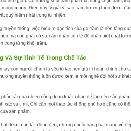
nh của thời gian. Có những khối trầm phải mất hàng chục năm, th
g mong muốn. Điều này lý giải vì sao trầm hương luôn được đá
ật quý hiếm nhất trong tự nhiên.
ruyền thống, việc hiểu rõ đặc tính của gỗ trầm là nền tảng qu
môn mà còn phải có sự cảm nhận tinh tế để nhận biết chất lượn
 trong từng khối trầm.
 Và Sự Tinh Tế Trong Chế Tác
n tay con người chính là yếu tố tạo nên giá trị hoàn chỉnh cho s
 hương truyền thống luôn được xem là một nghề đòi hỏi sự khé
 phải trải qua nhiều công đoạn khác nhau để tạo nên sản phẩm
 xác và tỉ mỉ. Chỉ cần một thao tác không phù hợp cũng có thể
 của sản phẩm.
 hạt được chế tác đồng đều, những chuỗi tràng hạt mang vẻ đẹ