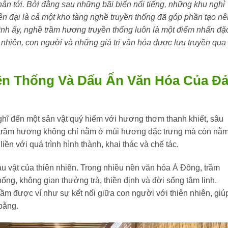
ân tới. Bởi đằng sau những bãi biển nổi tiếng, những khu nghỉ
n đại là cả một kho tàng nghề truyền thống đã góp phần tạo nê
ình ấy, nghề trầm hương truyền thống luôn là một điểm nhấn đặ
 nhiên, con người và những giá trị văn hóa được lưu truyền qua
n Thống Và Dấu Ấn Văn Hóa Của Đ
hĩ đến một sản vật quý hiếm với hương thơm thanh khiết, sâu
của trầm hương không chỉ nằm ở mùi hương đặc trưng mà còn nằ
ền với quá trình hình thành, khai thác và chế tác.
 vật của thiên nhiên. Trong nhiều nền văn hóa Á Đông, trầm
hống, không gian thưởng trà, thiền định và đời sống tâm linh.
m được ví như sự kết nối giữa con người với thiên nhiên, giú
 bằng.