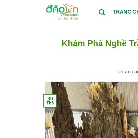
Skip
to
TRANG C
content
Khám Phá Nghề Tr
POSTED 
30
Th5