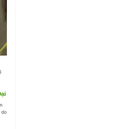
ể
Đại
ìm
ý do