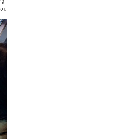
ng
ời.