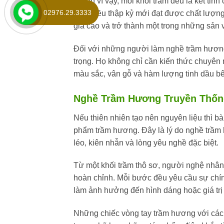
Chính vì vậy, mỗi khối trầm đều là kết ti
02976.29.3333
chí nhiều thập kỷ mới đạt được chất lượn
giá cao và trở thành một trong những sản v
Đối với những người làm nghề trầm hương t
trọng. Họ không chỉ cần kiến thức chuyên 
màu sắc, vân gỗ và hàm lượng tinh dầu bên
Nghề Trầm Hương Truyền Thống
Nếu thiên nhiên tạo nên nguyên liệu thì bà
phẩm trầm hương. Đây là lý do nghề trầm
léo, kiên nhẫn và lòng yêu nghề đặc biệt.
Từ một khối trầm thô sơ, người nghệ nhân
hoàn chỉnh. Mỗi bước đều yêu cầu sự chính
làm ảnh hưởng đến hình dáng hoặc giá trị
Những chiếc vòng tay trầm hương với các