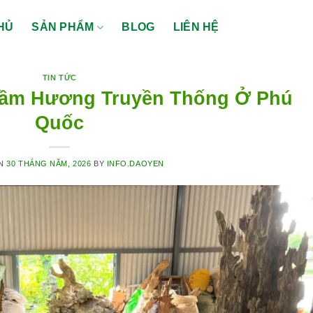
HỦ
SẢN PHẨM
BLOG
LIÊN HỆ
TIN TỨC
ầm Hương Truyền Thống Ở Phú
Quốc
ON
30 THÁNG NĂM, 2026
BY
INFO.DAOYEN