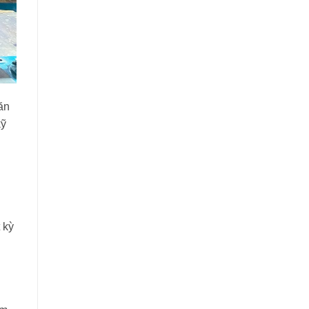
ăn
kỹ
 kỳ