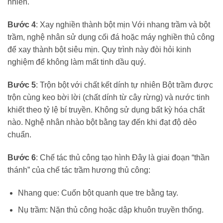
nhiên.
Bước 4
: Xay nghiền thành bột mịn Với nhang trầm và bột
trầm, nghệ nhân sử dụng cối đá hoặc máy nghiền thủ công
để xay thành bột siêu mịn. Quy trình này đòi hỏi kinh
nghiệm để không làm mất tinh dầu quý.
Bước 5
: Trộn bột với chất kết dính tự nhiên Bột trầm được
trộn cùng keo bời lời (chất dính từ cây rừng) và nước tinh
khiết theo tỷ lệ bí truyền. Không sử dụng bất kỳ hóa chất
nào. Nghệ nhân nhào bột bằng tay đến khi đạt độ dẻo
chuẩn.
Bước 6
: Chế tác thủ công tạo hình Đây là giai đoạn “thần
thánh” của chế tác trầm hương thủ công:
Nhang que: Cuốn bột quanh que tre bằng tay.
Nụ trầm: Nặn thủ công hoặc dập khuôn truyền thống.