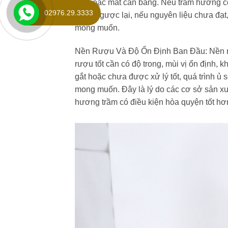
gắt hoặc mất cân bằng. Nếu trầm hương có 
02976.29.3333
hơn. Ngược lại, nếu nguyên liệu chưa đạt,
mong muốn.
Nền Rượu Và Độ Ổn Định Ban Đầu:
Nền r
rượu tốt cần có độ trong, mùi vị ổn định
gắt hoặc chưa được xử lý tốt, quá trình ủ
mong muốn. Đây là lý do các cơ sở sản xu
hương trầm có điều kiện hòa quyện tốt hơn