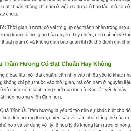
ượu đạt chuẩn không chỉ nằm ở việc đã được ủ bao lâu, mà còn ở
hay chưa.
 Tố:
Thời gian ủ rượu có vai trò giúp các thành phần trong rượu
ơng trầm có thời gian hòa quyện. Tuy nhiên, nếu chỉ nói về th
 thuật ngâm ủ và không gian bảo quản thì rất khó đánh giá chín
u Trầm Hương Có Đạt Chuẩn Hay Không
g ủ bao lâu mới đạt chuẩn, cần nhìn vào nhiều yếu tố khác nh
 không chỉ phụ thuộc vào thời gian, mà còn nằm ở nguyên liệ
 và cách kiểm soát trong suốt quá trình ủ. Khi các yếu tố này
át triển hương vị ổn định hơn.
Quá Trình Ủ:
Trầm hương là yếu tố tạo nên sự khác biệt cho d
c tiếp đến hương thơm, chiều sâu và cảm nhận tổng thể của rư
hù hợp và sử dụng với tỷ lệ hợp lý để không làm rượu bị nồng