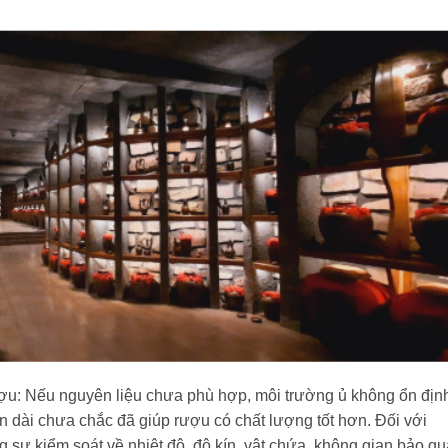
ợu:
Nếu nguyên liệu chưa phù hợp, môi trường ủ không ổn địn
an dài chưa chắc đã giúp rượu có chất lượng tốt hơn. Đối với
 sự kiểm soát về nhiệt độ, độ kín, vật chứa, không gian bảo q