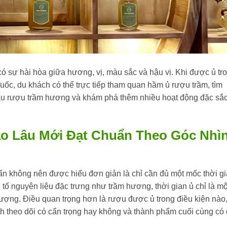
ó sự hài hòa giữa hương, vị, màu sắc và hậu vị. Khi được ủ tr
ốc, du khách có thể trực tiếp tham quan hầm ủ rượu trầm, tìm
câu rượu trầm hương và khám phá thêm nhiều hoạt động đặc sắ
 Lâu Mới Đạt Chuẩn Theo Góc Nhì
 không nên được hiểu đơn giản là chỉ cần đủ một mốc thời g
ố nguyên liệu đặc trưng như trầm hương, thời gian ủ chỉ là mộ
 lượng. Điều quan trọng hơn là rượu được ủ trong điều kiện nào
nh theo dõi có cẩn trọng hay không và thành phẩm cuối cùng có 