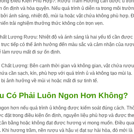
ong Điều Kiện Phù Hợp?:
Rượu Trầm Hương cần được ủ tro
n ổn định và hòa quyện. Nếu quá trình ủ diễn ra trong môi trườ
 bởi ánh sáng, nhiệt độ, mùi lạ hoặc vật chứa không phù hợp. 
iến trải nghiệm thưởng thức không còn trọn vẹn.
t Lượng Rượu: Nhiệt độ và ánh sáng là hai yếu tố cần được
g trực tiếp có thể ảnh hưởng đến màu sắc và cảm nhận của rượ
ể làm rượu mất đi sự ổn định.
ất Lượng: Bên cạnh thời gian và không gian, vật chứa rượu
a cần sạch, kín, phù hợp với quá trình ủ và không tạo mùi lạ.
ị ảnh hưởng về mùi vị hoặc mất đi sự tinh tế.
u Có Phải Luôn Ngon Hơn Không?
ngon hơn nếu quá trình ủ không được kiểm soát đúng cách. Th
ược đặt trong điều kiện ổn định, nguyên liệu phù hợp và được th
t cân bằng hoặc không đạt được hương vị mong muốn. Điều qu
. Khi hương trầm, nền rượu và hậu vị đạt sự hài hòa, đó mới là