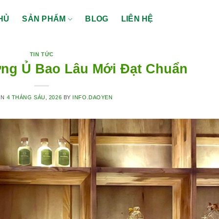
HỦ
SẢN PHẨM
BLOG
LIÊN HỆ
TIN TỨC
ng Ủ Bao Lâu Mới Đạt Chuẩn
ON
4 THÁNG SÁU, 2026
BY
INFO.DAOYEN