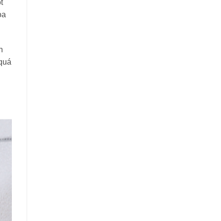
t
òa
n
 quá