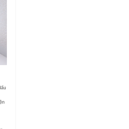
dấu
iện