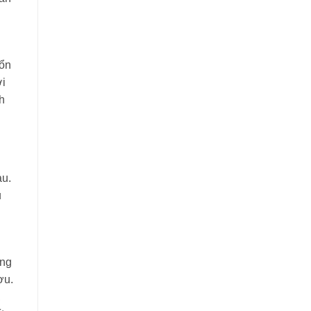
 ổn
ời
h
au.
u
òng
ợu.
,