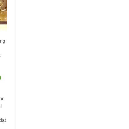
ong
c
n
ian
t
,
đạt