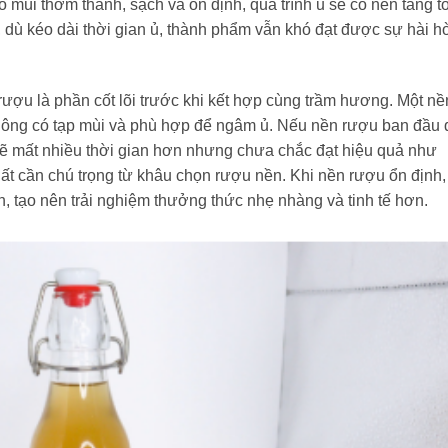
mùi thơm thanh, sạch và ổn định, quá trình ủ sẽ có nền tảng tố
 dù kéo dài thời gian ủ, thành phẩm vẫn khó đạt được sự hài h
ượu là phần cốt lõi trước khi kết hợp cùng trầm hương. Một nề
, không có tạp mùi và phù hợp để ngâm ủ. Nếu nền rượu ban đầu
 sẽ mất nhiều thời gian hơn nhưng chưa chắc đạt hiệu quả như
ất cần chú trọng từ khâu chọn rượu nền. Khi nền rượu ổn định,
, tạo nên trải nghiệm thưởng thức nhẹ nhàng và tinh tế hơn.