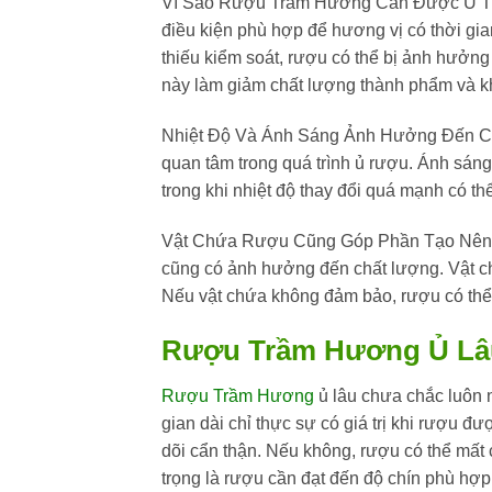
Vì Sao Rượu Trầm Hương Cần Được Ủ Tr
điều kiện phù hợp để hương vị có thời gia
thiếu kiểm soát, rượu có thể bị ảnh hưởng
này làm giảm chất lượng thành phẩm và kh
Nhiệt Độ Và Ánh Sáng Ảnh Hưởng Đến Chấ
quan tâm trong quá trình ủ rượu. Ánh sán
trong khi nhiệt độ thay đổi quá mạnh có th
Vật Chứa Rượu Cũng Góp Phần Tạo Nên Ch
cũng có ảnh hưởng đến chất lượng. Vật chứ
Nếu vật chứa không đảm bảo, rượu có thể b
Rượu Trầm Hương Ủ Lâ
Rượu Trầm Hương
ủ lâu chưa chắc luôn 
gian dài chỉ thực sự có giá trị khi rượu đ
dõi cẩn thận. Nếu không, rượu có thể mấ
trọng là rượu cần đạt đến độ chín phù hợp