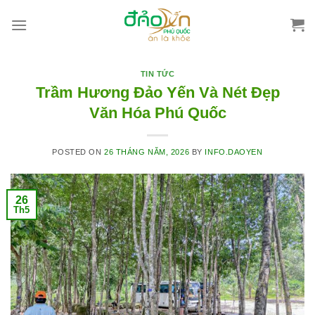
Skip
to
content
TIN TỨC
Trầm Hương Đảo Yến Và Nét Đẹp
Văn Hóa Phú Quốc
POSTED ON
26 THÁNG NĂM, 2026
BY
INFO.DAOYEN
26
Th5