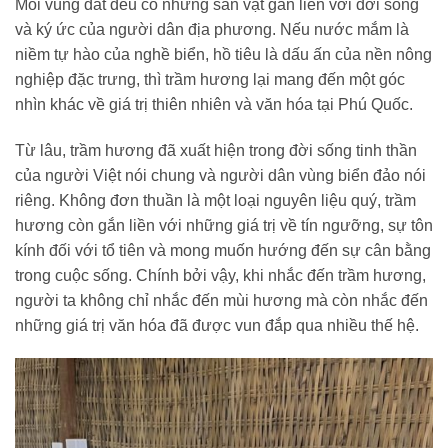
Mỗi vùng đất đều có những sản vật gắn liền với đời sống
và ký ức của người dân địa phương. Nếu nước mắm là
niềm tự hào của nghề biển, hồ tiêu là dấu ấn của nền nông
nghiệp đặc trưng, thì trầm hương lại mang đến một góc
nhìn khác về giá trị thiên nhiên và văn hóa tại Phú Quốc.
Từ lâu, trầm hương đã xuất hiện trong đời sống tinh thần
của người Việt nói chung và người dân vùng biển đảo nói
riêng. Không đơn thuần là một loại nguyên liệu quý, trầm
hương còn gắn liền với những giá trị về tín ngưỡng, sự tôn
kính đối với tổ tiên và mong muốn hướng đến sự cân bằng
trong cuộc sống. Chính bởi vậy, khi nhắc đến trầm hương,
người ta không chỉ nhắc đến mùi hương mà còn nhắc đến
những giá trị văn hóa đã được vun đắp qua nhiều thế hệ.