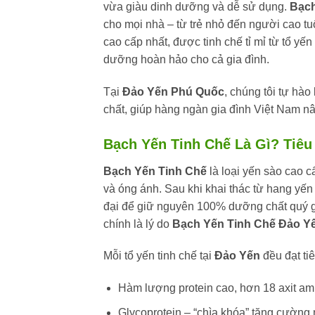
vừa giàu dinh dưỡng và dễ sử dụng.
Bạch
cho mọi nhà – từ trẻ nhỏ đến người cao t
cao cấp nhất, được tinh chế tỉ mỉ từ tổ yế
dưỡng hoàn hảo cho cả gia đình.
Tại
Đảo Yến Phú Quốc
, chúng tôi tự hào
chất, giúp hàng ngàn gia đình Việt Nam n
Bạch Yến Tinh Chế Là Gì? Tiê
Bạch Yến Tinh Chế
là loại yến sào cao cấ
và óng ánh. Sau khi khai thác từ hang yến 
đại để giữ nguyên 100% dưỡng chất quý g
chính là lý do
Bạch Yến Tinh Chế Đảo Y
Mỗi tổ yến tinh chế tại
Đảo Yến
đều đạt ti
Hàm lượng protein cao, hơn 18 axit ami
Glycoprotein – “chìa khóa” tăng cường 