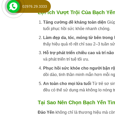
02976.29.3333
Lợi Ích Vượt Trội Của Bạch Yế
Tăng cường đề kháng toàn diện
Giúp
tuổi phục hồi sức khỏe nhanh chóng.
Làm đẹp da, tóc, móng từ bên trong
P
thấy hiệu quả rõ rệt chỉ sau 2–3 tuần s
Hỗ trợ phát triển chiều cao và trí não
và phát triển trí tuệ tối ưu.
Phục hồi sức khỏe cho người bận r
dồi dào, tinh thần minh mẫn hơn mỗi ng
An toàn cho mọi lứa tuổi
Từ trẻ sơ si
đều có thể sử dụng mà không lo nóng t
Tại Sao Nên Chọn Bạch Yến Ti
Đảo Yến
không chỉ là thương hiệu mà còn 