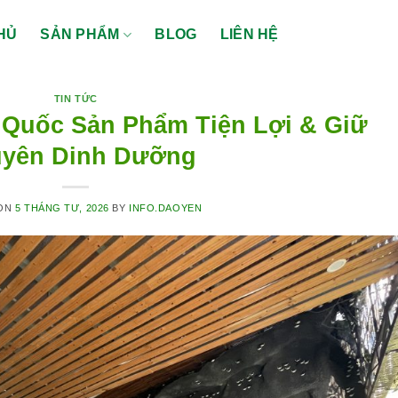
HỦ
SẢN PHẨM
BLOG
LIÊN HỆ
TIN TỨC
 Quốc Sản Phẩm Tiện Lợi & Giữ
yên Dinh Dưỡng
 ON
5 THÁNG TƯ, 2026
BY
INFO.DAOYEN