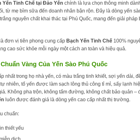
 Yến Tinh Chế tại Đảo Yến
chính là lựa chọn thông minh dàn
uổi, từ mẹ bỉm sữa đến doanh nhân bận rộn. Đây là dòng yến sà
n trắng nguyên chất khai thác tại Phú Quốc, mang đến giải pháp 
 là đơn vị tiên phong cung cấp
Bạch Yến Tinh Chế
100% nguy
âng cao sức khỏe mỗi ngày một cách an toàn và hiệu quả.
u Chuẩn Vàng Của Yến Sào Phú Quốc
p nhất trong họ nhà yến, có màu trắng tinh khiết, sợi yến dài, đ
tự nhiên, tổ yến được làm sạch lông thủ công tỉ mỉ, sấy lạnh hi
iá. Không pha trộn, không tẩm đường, không chất bảo quản – 
ến
luôn được đánh giá là dòng yến cao cấp nhất thị trường.
êu chuẩn:
n thiết yếu
miễn dịch