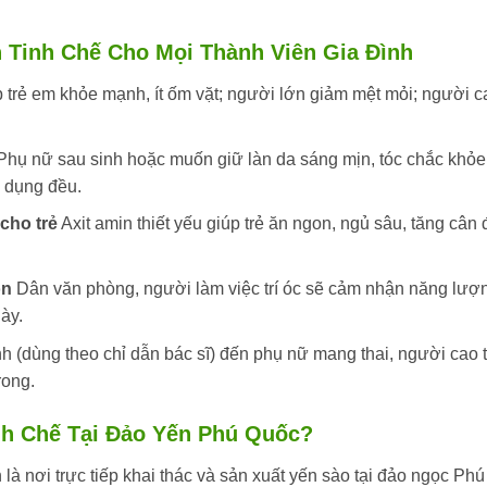
n Tinh Chế Cho Mọi Thành Viên Gia Đình
 trẻ em khỏe mạnh, ít ốm vặt; người lớn giảm mệt mỏi; người c
hụ nữ sau sinh hoặc muốn giữ làn da sáng mịn, tóc chắc khỏe
ử dụng đều.
 cho trẻ
Axit amin thiết yếu giúp trẻ ăn ngon, ngủ sâu, tăng cân
ộn
Dân văn phòng, người làm việc trí óc sẽ cảm nhận năng lượ
ày.
nh (dùng theo chỉ dẫn bác sĩ) đến phụ nữ mang thai, người cao 
rong.
nh Chế Tại Đảo Yến Phú Quốc?
là nơi trực tiếp khai thác và sản xuất yến sào tại đảo ngọc Phú