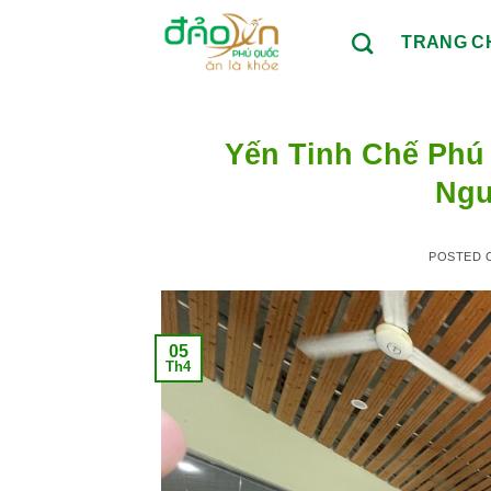
Skip
to
TRANG C
content
Yến Tinh Chế Phú
Ngu
POSTED
05
Th4