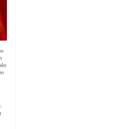
ên
h
iên
ên
.
t