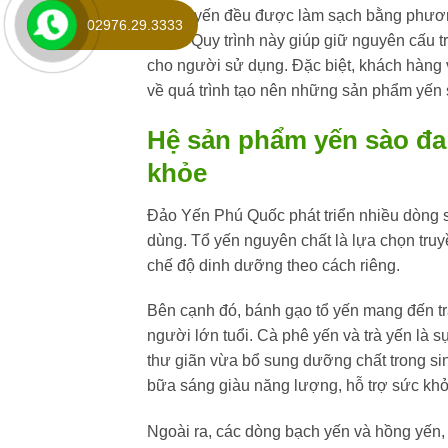
Mỗi tổ yến đều được làm sạch bằng phương
02976.29.3333
trắng. Quy trình này giúp giữ nguyên cấu t
cho người sử dụng. Đặc biệt, khách hàng 
về quá trình tạo nên những sản phẩm yến 
Hệ sản phẩm yến sào đa
khỏe
Đảo Yến Phú Quốc phát triển nhiều dòng
dùng. Tổ yến nguyên chất là lựa chọn tru
chế độ dinh dưỡng theo cách riêng.
Bên cạnh đó, bánh gạo tổ yến mang đến tr
người lớn tuổi. Cà phê yến và trà yến là
thư giãn vừa bổ sung dưỡng chất trong si
bữa sáng giàu năng lượng, hỗ trợ sức khỏe
Ngoài ra, các dòng bạch yến và hồng yến, 