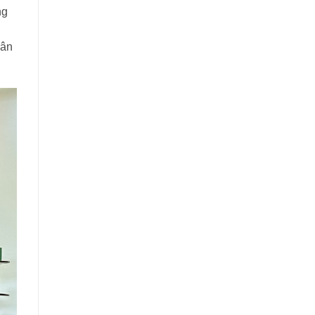
ng
cân