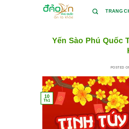
Skip
to
TRANG C
content
Yến Sào Phú Quốc T
POSTED 
10
Th1