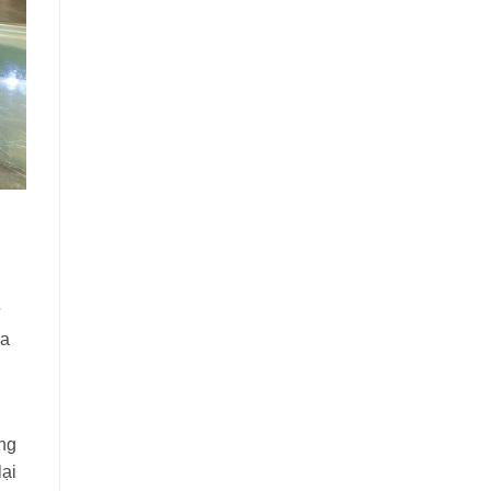
ự
ia
ớng
lại