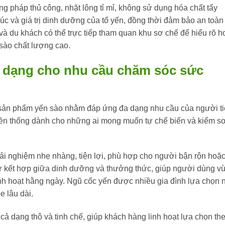
 pháp thủ công, nhặt lông tỉ mỉ, không sử dụng hóa chất tẩy
rúc và giá trị dinh dưỡng của tổ yến, đồng thời đảm bảo an toàn
và du khách có thể trực tiếp tham quan khu sơ chế để hiểu rõ 
sào chất lượng cao.
 dạng cho nhu cầu chăm sóc sức
 sản phẩm yến sào nhằm đáp ứng đa dạng nhu cầu của người t
yền thống dành cho những ai mong muốn tự chế biến và kiểm so
ải nghiệm nhẹ nhàng, tiện lợi, phù hợp cho người bận rộn hoặ
 sự kết hợp giữa dinh dưỡng và thưởng thức, giúp người dùng v
nh hoạt hằng ngày. Ngũ cốc yến được nhiều gia đình lựa chọn 
 lâu dài.
cả dạng thô và tinh chế, giúp khách hàng linh hoạt lựa chọn th