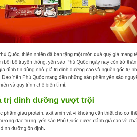
Phú Quốc, thiên nhiên đã ban tặng một món quà quý giá mang t
 bồi bổ truyền thống, yến sào Phú Quốc ngày nay còn trở thàn
a đình tin dùng nhờ giá trị dinh dưỡng cao và nguồn gốc tự nh
đáo, Đảo Yến Phú Quốc mang đến những sản phẩm yến sào nguy
iên và quy trình chế biến tỉ mỉ.
 trị dinh dưỡng vượt trội
 phẩm giàu protein, axit amin và vi khoáng cần thiết cho cơ thể
 nhưỡng đặc trưng, yến sào Phú Quốc được đánh giá cao về chấ
g dinh dưỡng ổn định.