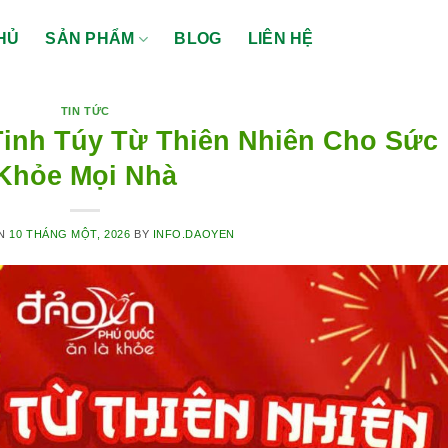
HỦ
SẢN PHẨM
BLOG
LIÊN HỆ
TIN TỨC
inh Túy Từ Thiên Nhiên Cho Sức
Khỏe Mọi Nhà
ON
10 THÁNG MỘT, 2026
BY
INFO.DAOYEN